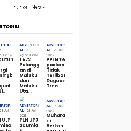
Next
»
1
/
134
RTORIAL
ERTORI
ADVERTORI
ADVERTORI
5
1
28 Juli
AL
AL
tus 2026
Agustus 2026
2026
butuh
1.572
PPLN Te
Pelangg
gaskan
rgi
an di
Tidak
ningk
Maluku
Terlibat
dan
Dugaan
njual
Maluku
Tran…
Li…
Uta…
ADVERTORI
ERTORI
ADVERTORI
26 Juli
AL
28 Juli
28 Juli
AL
2026
Muhara
2026
N ULP
PLN UP3
m
mlea
Saumla
Berkah
es to
ki