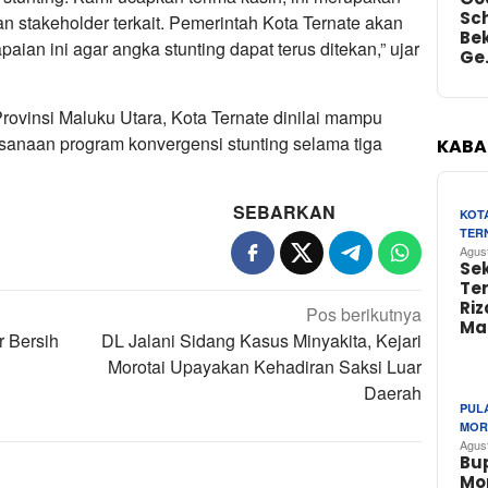
Sch
n stakeholder terkait. Pemerintah Kota Ternate akan
Bek
ian ini agar angka stunting dapat terus ditekan,” ujar
Ge
rovinsi Maluku Utara, Kota Ternate dinilai mampu
anaan program konvergensi stunting selama tiga
KABA
SEBARKAN
KOT
TER
Agus
Se
Te
Riz
Pos berikutnya
Ma
r Bersih
DL Jalani Sidang Kasus Minyakita, Kejari
Morotai Upayakan Kehadiran Saksi Luar
Daerah
PUL
MOR
Agus
Bu
Mo