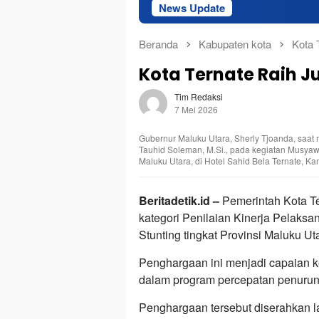
News Update
Sek
Beranda
Kabupaten kota
Kota 
Kota Ternate Raih Ju
Tim Redaksi
7 Mei 2026
Gubernur Maluku Utara, Sherly Tjoanda, saat
Tauhid Soleman, M.Si., pada kegiatan Musy
Maluku Utara, di Hotel Sahid Bela Ternate, Kam
Beritadetik.id –
Pemerintah Kota Te
kategori Penilaian Kinerja Pelaks
Stunting tingkat Provinsi Maluku U
Penghargaan ini menjadi capaian ket
dalam program percepatan penurunan
Penghargaan tersebut diserahkan l