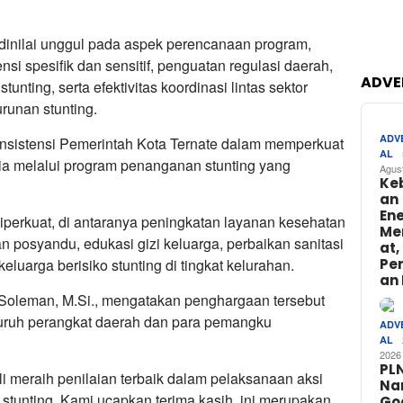
 dinilai unggul pada aspek perencanaan program,
si spesifik dan sensitif, penguatan regulasi daerah,
ADVE
tunting, serta efektivitas koordinasi lintas sektor
unan stunting.
ADV
nsistensi Pemerintah Kota Ternate dalam memperkuat
AL
 melalui program penanganan stunting yang
Agus
Ke
an
Ene
diperkuat, di antaranya peningkatan layanan kesehatan
Me
n posyandu, edukasi gizi keluarga, perbaikan sanitasi
at,
luarga berisiko stunting di tingkat kelurahan.
Pe
an 
d Soleman, M.Si., mengatakan penghargaan tersebut
luruh perangkat daerah dan para pemangku
ADV
AL
2026
PL
li meraih penilaian terbaik dalam pelaksanaan aksi
Na
stunting. Kami ucapkan terima kasih, ini merupakan
Go