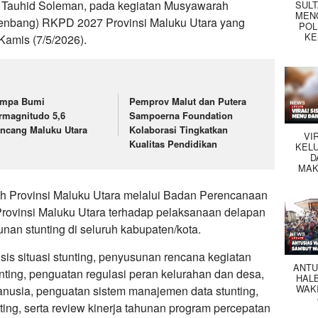
M. Tauhid Soleman, pada kegiatan Musyawarah
SUL
MEN
nbang) RKPD 2027 Provinsi Maluku Utara yang
POL
KE
Kamis (7/5/2026).
mpa Bumi
Pemprov Malut dan Putera
rmagnitudo 5,6
Sampoerna Foundation
ncang Maluku Utara
Kolaborasi Tingkatkan
VI
Kualitas Pendidikan
KEL
D
MAK
ah Provinsi Maluku Utara melalui Badan Perencanaan
ovinsi Maluku Utara terhadap pelaksanaan delapan
nan stunting di seluruh kabupaten/kota.
isis situasi stunting, penyusunan rencana kegiatan
ANTU
nting, penguatan regulasi peran kelurahan dan desa,
HAL
WAK
usia, penguatan sistem manajemen data stunting,
ting, serta review kinerja tahunan program percepatan