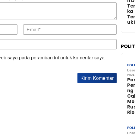
n 
Te
ka
Te
uk
POLI
web saya pada peramban ini untuk komentar saya
POLI
Dese
2024
Par
Pe
ng
Ca
Mo
Rus
Ri
POLI
Dese