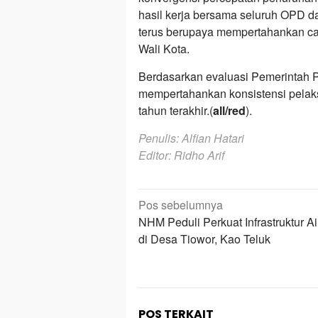
hasil kerja bersama seluruh OPD da
terus berupaya mempertahankan capa
Wali Kota.
Berdasarkan evaluasi Pemerintah P
mempertahankan konsistensi pelaks
tahun terakhir.(
all/red
).
Penulis: Alfian Hatari
Editor: Ridho Arif
Navigasi
Pos sebelumnya
pos
NHM Peduli Perkuat Infrastruktur Ai
di Desa Tiowor, Kao Teluk
POS TERKAIT