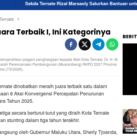
da Ternate Rizal Marsaoly Salurkan Bantuan untuk Penyandang D
Ternate
ara Terbaik I, Ini Kategorinya
BERI
 menyerahkan piagam penghargaan kepada Wali Kota Ternate, Dr. H. M.
awarah Perencanaan Pembangunan (Musrenbang) RKPD 2027 Provinsi
is (7/5/2026).
rnate dinobatkan meraih juara terbaik satu dalam
anaan 8 Aksi Konvergensi Percepatan Penurunan
tara Tahun 2025.
iga secara berturut-turut yang diraih Kota Ternate
 stunting dalam tiga tahun terakhir.
angsung oleh Gubernur Maluku Utara, Sherly Tjoanda,