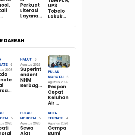
YBM PLN,
ool,
Perkuat
UP3
ali
Literasi
Tobelo
…
Layana…
Lakuk…
R DAERAH
6
A
HALUT
6
Agustus 2026
NATE
Superint
tus 2026
PULAU
kda
endent
6
MOROTAI
rnate
NHM
Agustus 2026
al
Berbag…
Respon
rsa…
Cepat
Keluhan
Air …
AU
PULAU
KOTA
5
5
4
OTAI
MOROTAI
TERNATE
tus 2026
Agustus 2026
Agustus 2026
pati
Sewa
Gempa
rotai
Alat
Bumi