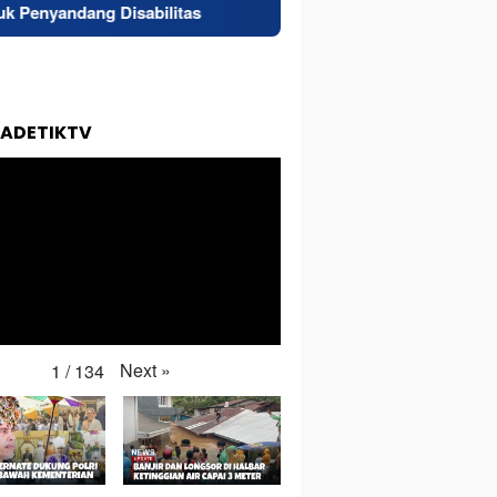
isabilitas
Superintendent NHM Berbagi Wawasan di W
TADETIKTV
Next
»
1
/
134