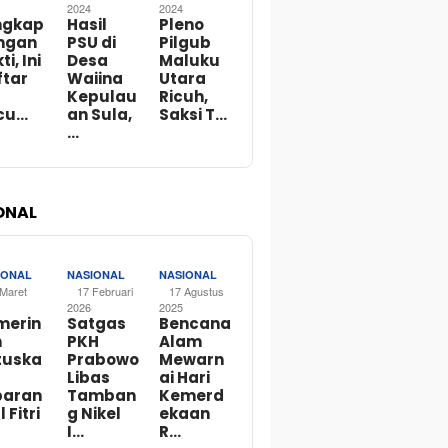
2024
2024
ngkap
Hasil
Pleno
ngan
PSU di
Pilgub
ti, Ini
Desa
Maluku
ftar
Waiina
Utara
Kepulau
Ricuh,
cu…
an Sula,
Saksi T…
…
ONAL
IONAL
NASIONAL
NASIONAL
 Maret
17 Februari
17 Agustus
2026
2025
merin
Satgas
Bencana
h
PKH
Alam
tuska
Prabowo
Mewarn
Libas
ai Hari
baran
Tamban
Kemerd
l Fitri
g Nikel
ekaan
I…
R…