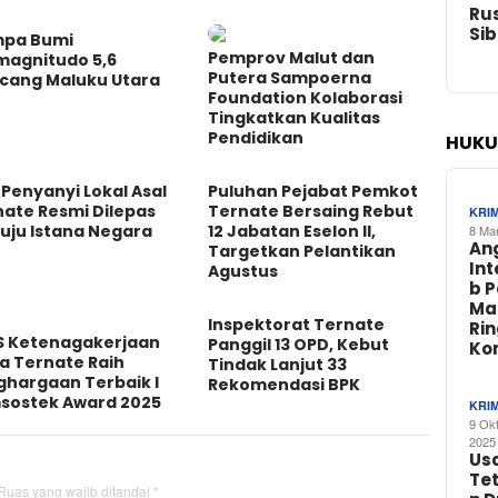
Rus
Si
pa Bumi
Pemprov Malut dan
magnitudo 5,6
Putera Sampoerna
cang Maluku Utara
Foundation Kolaborasi
Tingkatkan Kualitas
Pendidikan
HUKU
Penyanyi Lokal Asal
Puluhan Pejabat Pemkot
nate Resmi Dilepas
Ternate Bersaing Rebut
KRI
uju Istana Negara
12 Jabatan Eselon II,
8 Ma
An
Targetkan Pelantikan
In
Agustus
b 
Ma
Inspektorat Ternate
Ri
S Ketenagakerjaan
Panggil 13 OPD, Kebut
Ko
a Ternate Raih
Tindak Lanjut 33
ghargaan Terbaik I
Rekomendasi BPK
sostek Award 2025
KRI
9 Ok
2025
Us
Te
Ruas yang wajib ditandai
*