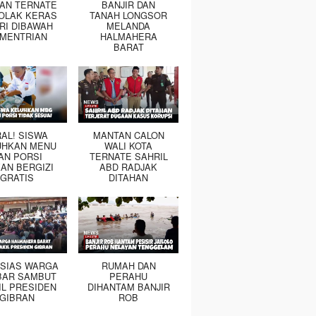
TAN TERNATE
BANJIR DAN
OLAK KERAS
TANAH LONGSOR
RI DIBAWAH
MELANDA
MENTRIAN
HALMAHERA
BARAT
RAL! SISWA
MANTAN CALON
UHKAN MENU
WALI KOTA
AN PORSI
TERNATE SAHRIL
AN BERGIZI
ABD RADJAK
GRATIS
DITAHAN
SIAS WARGA
RUMAH DAN
BAR SAMBUT
PERAHU
IL PRESIDEN
DIHANTAM BANJIR
GIBRAN
ROB