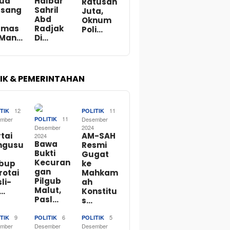
Dua
Halbar
Ratusan
rsang
Sahril
Juta,
Abd
Oknum
rmas
Radjak
Poli…
 Man…
Di…
TIK & PEMERINTAHAN
12
11
TIK
POLITIK
11
mber
POLITIK
Desember
Desember
2024
tai
AM-SAH
2024
Bawa
ngusu
Resmi
Bukti
Gugat
Kecuran
bup
ke
gan
rotai
Mahkam
Pilgub
li-
ah
Malut,
o…
Konstitu
Pasl…
s…
9
6
5
TIK
POLITIK
POLITIK
mber
Desember
Desember