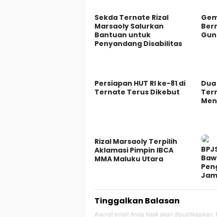
Sekda Ternate Rizal
Gem
Marsaoly Salurkan
Ber
Bantuan untuk
Gun
Penyandang Disabilitas
Persiapan HUT RI ke-81 di
Dua 
Ternate Terus Dikebut
Ter
Men
Rizal Marsaoly Terpilih
BPJ
Aklamasi Pimpin IBCA
Baw
MMA Maluku Utara
Pen
Jam
Tinggalkan Balasan
Alamat email Anda tidak akan dipublikasikan.