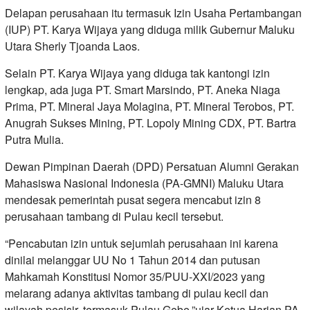
Delapan perusahaan itu termasuk Izin Usaha Pertambangan
(IUP) PT. Karya Wijaya yang diduga milik Gubernur Maluku
Utara Sherly Tjoanda Laos.
Selain PT. Karya Wijaya yang diduga tak kantongi izin
lengkap, ada juga PT. Smart Marsindo, PT. Aneka Niaga
Prima, PT. Mineral Jaya Molagina, PT. Mineral Terobos, PT.
Anugrah Sukses Mining, PT. Lopoly Mining CDX, PT. Bartra
Putra Mulia.
Dewan Pimpinan Daerah (DPD) Persatuan Alumni Gerakan
Mahasiswa Nasional Indonesia (PA-GMNI) Maluku Utara
mendesak pemerintah pusat segera mencabut izin 8
perusahaan tambang di Pulau kecil tersebut.
“Pencabutan izin untuk sejumlah perusahaan ini karena
dinilai melanggar UU No 1 Tahun 2014 dan putusan
Mahkamah Konstitusi Nomor 35/PUU-XXI/2023 yang
melarang adanya aktivitas tambang di pulau kecil dan
wilayah pesisir, termasuk Pulau Gebe,”ujar Ketua Harian PA