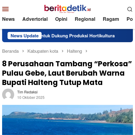
Loncat
Menu
ke
Mobile
konten
News
Advertorial
Opini
Regional
Ragam
Poli
 Dukung Produksi Hortikultura
News Update
Perkuat Karakter Generasi
Beranda
Kabupaten kota
Halteng
8 Perusahaan Tambang “Perkosa”
Pulau Gebe, Laut Berubah Warna
Bupati Halteng Tutup Mata
Tim Redaksi
10 Oktober 2025