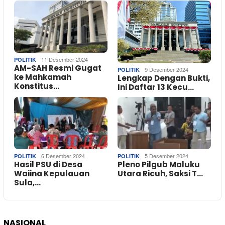
11 Desember 2024
POLITIK
AM-SAH Resmi Gugat
9 Desember 2024
POLITIK
ke Mahkamah
Lengkap Dengan Bukti,
Konstitus…
Ini Daftar 13 Kecu…
6 Desember 2024
5 Desember 2024
POLITIK
POLITIK
Hasil PSU di Desa
Pleno Pilgub Maluku
Waiina Kepulauan
Utara Ricuh, Saksi T…
Sula,…
NASIONAL