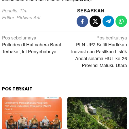
Penulis: Tim
SEBARKAN
Editor: Ridwan Arif
Navigasi
Pos sebelumnya
Pos berikutnya
pos
Polindes di Halmahera Barat
PLN UP3 Sofifi Hadirkan
Terbakar, Ini Penyebabnya
Inovasi dan Pastikan Listrik
Andal selama HUT ke-26
Provinsi Maluku Utara
POS TERKAIT