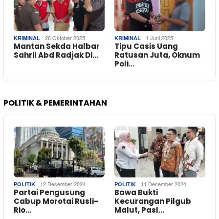
28 Oktober 2025
1 Juni 2025
KRIMINAL
KRIMINAL
Mantan Sekda Halbar
Tipu Casis Uang
Sahril Abd Radjak Di…
Ratusan Juta, Oknum
Poli…
POLITIK & PEMERINTAHAN
12 Desember 2024
11 Desember 2024
POLITIK
POLITIK
Partai Pengusung
Bawa Bukti
Cabup Morotai Rusli-
Kecurangan Pilgub
Rio…
Malut, Pasl…