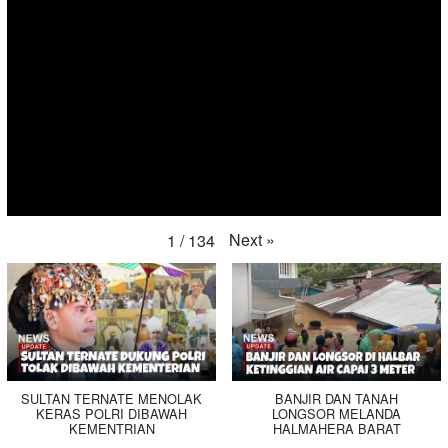
Next
»
1
/
134
SULTAN TERNATE MENOLAK
BANJIR DAN TANAH
KERAS POLRI DIBAWAH
LONGSOR MELANDA
KEMENTRIAN
HALMAHERA BARAT