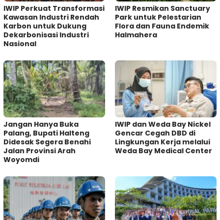
IWIP Perkuat Transformasi
IWIP Resmikan Sanctuary
Kawasan Industri Rendah
Park untuk Pelestarian
Karbon untuk Dukung
Flora dan Fauna Endemik
Dekarbonisasi Industri
Halmahera
Nasional
Jangan Hanya Buka
IWIP dan Weda Bay Nickel
Palang, Bupati Halteng
Gencar Cegah DBD di
Didesak Segera Benahi
Lingkungan Kerja melalui
Jalan Provinsi Arah
Weda Bay Medical Center
Woyomdi