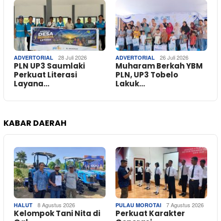
28 Juli 2026
26 Juli 2026
ADVERTORIAL
ADVERTORIAL
PLN UP3 Saumlaki
Muharam Berkah YBM
Perkuat Literasi
PLN, UP3 Tobelo
Layana…
Lakuk…
KABAR DAERAH
8 Agustus 2026
7 Agustus 2026
HALUT
PULAU MOROTAI
Kelompok Tani Nita di
Perkuat Karakter