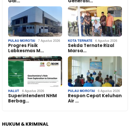
Gal…
Generasi…
7 Agustus 2026
6 Agustus 2026
PULAU MOROTAI
KOTA TERNATE
Progres Fisik
Sekda Ternate Rizal
Labkesmas M…
Marsa…
6 Agustus 2026
6 Agustus 2026
HALUT
PULAU MOROTAI
Superintendent NHM
Respon Cepat Keluhan
Berbag…
Air …
HUKUM & KRIMINAL