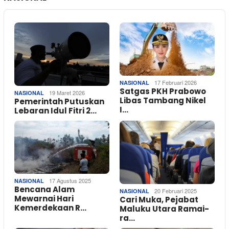
17 Februari 2026
NASIONAL
Satgas PKH Prabowo
19 Maret 2026
NASIONAL
Libas Tambang Nikel
Pemerintah Putuskan
I…
Lebaran Idul Fitri 2…
17 Agustus 2025
NASIONAL
Bencana Alam
20 Februari 2025
NASIONAL
Mewarnai Hari
Cari Muka, Pejabat
Kemerdekaan R…
Maluku Utara Ramai-
ra…