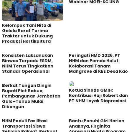
Webinar MGEI-SC UNG
Kelompok Tani Nita di
Galela Barat Terima
Traktor untuk Dukung
Produksi Hortikultura
Konsisten Laksanakan
Peringati HMD 2026, PT
Binwas Terpadu ESDM,
NHM dan Pemda Halut
NHM Terus Tingkatkan
Kolaborasi Tanam
Standar Operasional
Mangrove di KEE Desa Kao
Berkat Tangan Dingin
Ketua Sinode GMIH:
Bupati Piet Babua,
Kontribusi Haji Robert dan
Pembangunan Jembatan
PT NHM Layak Diapresiasi
Gulo–Tonuo Mulai
Dibangun
NHM Peduli Fasilitasi
Bantu Penuhi Gizi Harian
Transportasi Siswa
Anaknya, Firginita
Sekolah Rakyat, Perkuat
Apresiasi Nyata Program