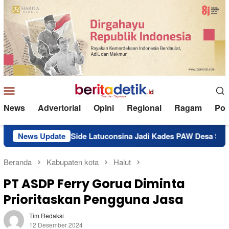
Loncat
ke
konten
Menu
Mobile
News
Advertorial
Opini
Regional
Ragam
Poli
 Mursid Side Latuconsina Jadi Kades PAW Desa Sabala
News Update
R
Beranda
Kabupaten kota
Halut
PT ASDP Ferry Gorua Diminta
Prioritaskan Pengguna Jasa
Tim Redaksi
12 Desember 2024