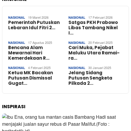
19 Maret 2026
17 Februari 2026
NASIONAL
NASIONAL
Pemerintah Putuskan
Satgas PKH Prabowo
Lebaran Idul Fitri 2…
Libas Tambang Nikel
I…
17 Agustus 2025
20 Februari 2025
NASIONAL
NASIONAL
Bencana Alam
Cari Muka, Pejabat
Mewarnai Hari
Maluku Utara Ramai-
Kemerdekaan R…
ra…
4 Februari 2025
30 Januari 2025
NASIONAL
NASIONAL
Ketua MK Bacakan
Jelang Sidang
Putusan Dismissal
Putusan Sengketa
Gugat…
Pilkada 2…
INSPIRASI