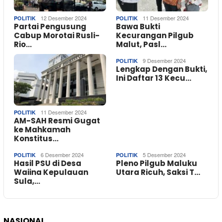
12 Desember 2024
11 Desember 2024
POLITIK
POLITIK
Partai Pengusung
Bawa Bukti
Cabup Morotai Rusli-
Kecurangan Pilgub
Rio…
Malut, Pasl…
9 Desember 2024
POLITIK
Lengkap Dengan Bukti,
Ini Daftar 13 Kecu…
11 Desember 2024
POLITIK
AM-SAH Resmi Gugat
ke Mahkamah
Konstitus…
6 Desember 2024
5 Desember 2024
POLITIK
POLITIK
Hasil PSU di Desa
Pleno Pilgub Maluku
Waiina Kepulauan
Utara Ricuh, Saksi T…
Sula,…
NASIONAL