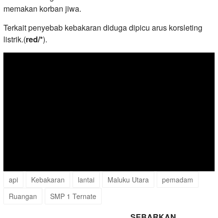
memakan korban jiwa.
Terkait penyebab kebakaran diduga dipicu arus korsleting
listrik.(
red/*
).
api
Kebakaran
lantai
Maluku Utara
pemadam
Ruangan
SMP 1 Ternate
SEBARKAN