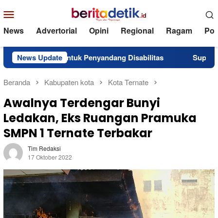
Loncat
Menu
ke
Mobile
konten
News
Advertorial
Opini
Regional
Ragam
Poli
uan untuk Penyandang Disabilitas
News Update
Superintendent NHM 
Beranda
Kabupaten kota
Kota Ternate
Awalnya Terdengar Bunyi
Ledakan, Eks Ruangan Pramuka
SMPN 1 Ternate Terbakar
Tim Redaksi
17 Oktober 2022