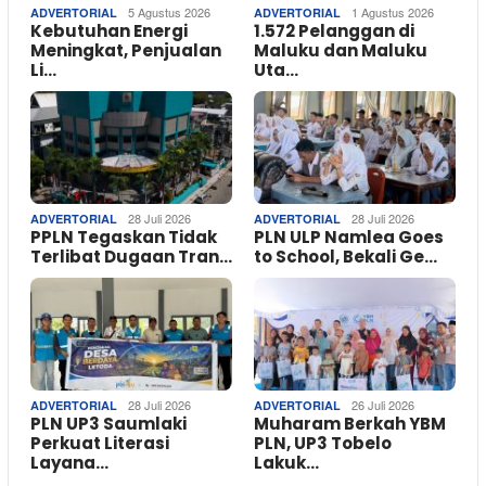
5 Agustus 2026
1 Agustus 2026
ADVERTORIAL
ADVERTORIAL
Kebutuhan Energi
1.572 Pelanggan di
Meningkat, Penjualan
Maluku dan Maluku
Li…
Uta…
28 Juli 2026
28 Juli 2026
ADVERTORIAL
ADVERTORIAL
PPLN Tegaskan Tidak
PLN ULP Namlea Goes
Terlibat Dugaan Tran…
to School, Bekali Ge…
28 Juli 2026
26 Juli 2026
ADVERTORIAL
ADVERTORIAL
PLN UP3 Saumlaki
Muharam Berkah YBM
Perkuat Literasi
PLN, UP3 Tobelo
Layana…
Lakuk…