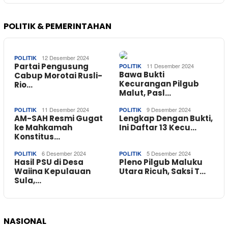
POLITIK & PEMERINTAHAN
12 Desember 2024
POLITIK
Partai Pengusung
11 Desember 2024
POLITIK
Bawa Bukti
Cabup Morotai Rusli-
Kecurangan Pilgub
Rio…
Malut, Pasl…
11 Desember 2024
9 Desember 2024
POLITIK
POLITIK
AM-SAH Resmi Gugat
Lengkap Dengan Bukti,
ke Mahkamah
Ini Daftar 13 Kecu…
Konstitus…
6 Desember 2024
5 Desember 2024
POLITIK
POLITIK
Hasil PSU di Desa
Pleno Pilgub Maluku
Waiina Kepulauan
Utara Ricuh, Saksi T…
Sula,…
NASIONAL