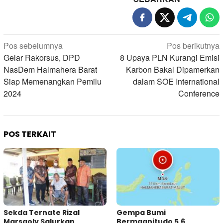
Navigasi
Pos sebelumnya
Pos berikutnya
pos
Gelar Rakorsus, DPD
8 Upaya PLN Kurangi Emisi
NasDem Halmahera Barat
Karbon Bakal Dipamerkan
Siap Memenangkan Pemilu
dalam SOE International
2024
Conference
POS TERKAIT
Sekda Ternate Rizal
Gempa Bumi
Marsaoly Salurkan
Bermagnitudo 5,6