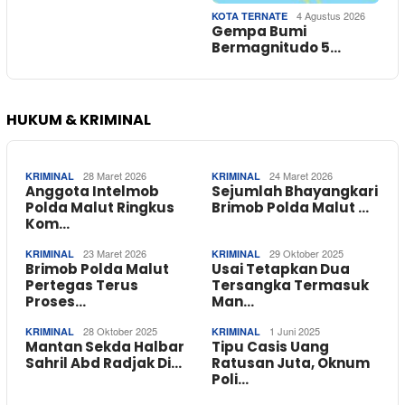
4 Agustus 2026
KOTA TERNATE
Gempa Bumi
Bermagnitudo 5…
HUKUM & KRIMINAL
28 Maret 2026
24 Maret 2026
KRIMINAL
KRIMINAL
Anggota Intelmob
Sejumlah Bhayangkari
Polda Malut Ringkus
Brimob Polda Malut …
Kom…
23 Maret 2026
29 Oktober 2025
KRIMINAL
KRIMINAL
Brimob Polda Malut
Usai Tetapkan Dua
Pertegas Terus
Tersangka Termasuk
Proses…
Man…
28 Oktober 2025
1 Juni 2025
KRIMINAL
KRIMINAL
Mantan Sekda Halbar
Tipu Casis Uang
Sahril Abd Radjak Di…
Ratusan Juta, Oknum
Poli…