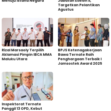
Menuju Istana Negara
Jabatan Eselon II,
Targetkan Pelantikan
Agustus
Rizal Marsaoly Terpilih
BPJS Ketenagakerjaan
Aklamasi Pimpin IBCA MMA
Bawa Ternate Raih
Maluku Utara
Penghargaan Terbaik I
Jamsostek Award 2025
Inspektorat Ternate
Panggil 13 OPD, Kebut