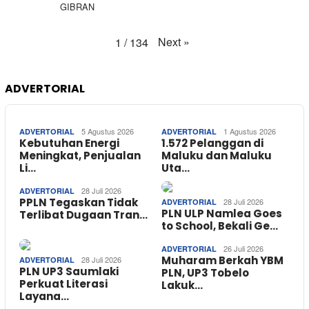
GIBRAN
Next
»
1
/
134
ADVERTORIAL
5 Agustus 2026
1 Agustus 2026
ADVERTORIAL
ADVERTORIAL
Kebutuhan Energi
1.572 Pelanggan di
Meningkat, Penjualan
Maluku dan Maluku
Li…
Uta…
28 Juli 2026
ADVERTORIAL
PPLN Tegaskan Tidak
28 Juli 2026
ADVERTORIAL
PLN ULP Namlea Goes
Terlibat Dugaan Tran…
to School, Bekali Ge…
26 Juli 2026
ADVERTORIAL
Muharam Berkah YBM
28 Juli 2026
ADVERTORIAL
PLN UP3 Saumlaki
PLN, UP3 Tobelo
Perkuat Literasi
Lakuk…
Layana…