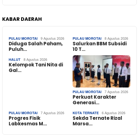
KABAR DAERAH
9 Agustus 2026
8 Agustus 2026
PULAU MOROTAI
PULAU MOROTAI
Diduga Salah Paham,
Salurkan BBM Subsidi
Puluh…
10 T…
8 Agustus 2026
HALUT
Kelompok Tani Nita di
Gal…
7 Agustus 2026
PULAU MOROTAI
Perkuat Karakter
Generasi…
7 Agustus 2026
6 Agustus 2026
PULAU MOROTAI
KOTA TERNATE
Progres Fisik
Sekda Ternate Rizal
Labkesmas M…
Marsa…