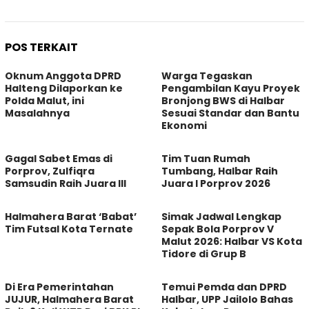
POS TERKAIT
Oknum Anggota DPRD
Warga Tegaskan
Halteng Dilaporkan ke
Pengambilan Kayu Proyek
Polda Malut, ini
Bronjong BWS di Halbar
Masalahnya
Sesuai Standar dan Bantu
Ekonomi
Gagal Sabet Emas di
Tim Tuan Rumah
Porprov, Zulfiqra
Tumbang, Halbar Raih
Samsudin Raih Juara III
Juara I Porprov 2026
Halmahera Barat ‘Babat’
Simak Jadwal Lengkap
Tim Futsal Kota Ternate
Sepak Bola Porprov V
Malut 2026: Halbar VS Kota
Tidore di Grup B
Di Era Pemerintahan
Temui Pemda dan DPRD
JUJUR, Halmahera Barat
Halbar, UPP Jailolo Bahas