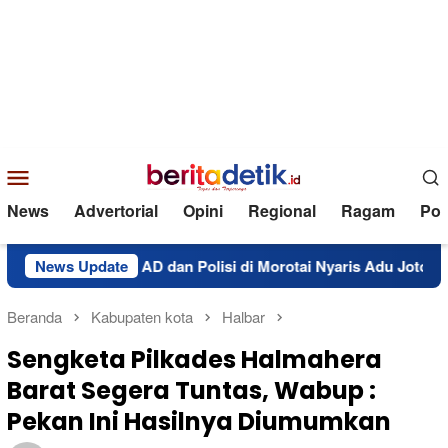
Loncat
ke
konten
Menu
Mobile
News
Advertorial
Opini
Regional
Ragam
Poli
knum TNI AD dan Polisi di Morotai Nyaris Adu Jotos
News Update
S
Beranda
Kabupaten kota
Halbar
Sengketa Pilkades Halmahera
Barat Segera Tuntas, Wabup :
Pekan Ini Hasilnya Diumumkan