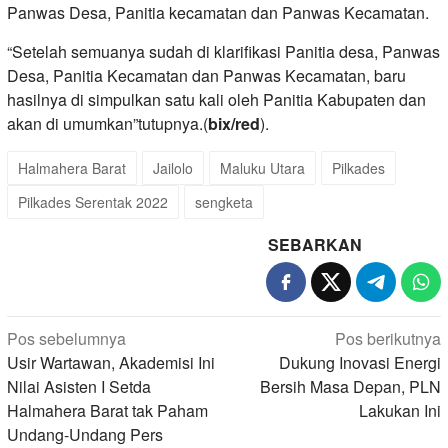
Panwas Desa, Panitia kecamatan dan Panwas Kecamatan.
“Setelah semuanya sudah di klarifikasi Panitia desa, Panwas
Desa, Panitia Kecamatan dan Panwas Kecamatan, baru
hasilnya di simpulkan satu kali oleh Panitia Kabupaten dan
akan di umumkan”tutupnya.(
bix/red
).
Halmahera Barat
Jailolo
Maluku Utara
Pilkades
Pilkades Serentak 2022
sengketa
SEBARKAN
Navigasi
Pos sebelumnya
Pos berikutnya
pos
Usir Wartawan, Akademisi Ini
Dukung Inovasi Energi
Nilai Asisten I Setda
Bersih Masa Depan, PLN
Halmahera Barat tak Paham
Lakukan Ini
Undang-Undang Pers