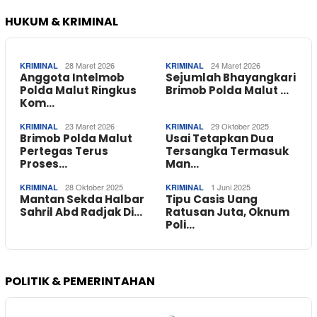
HUKUM & KRIMINAL
28 Maret 2026
24 Maret 2026
KRIMINAL
KRIMINAL
Anggota Intelmob
Sejumlah Bhayangkari
Polda Malut Ringkus
Brimob Polda Malut …
Kom…
23 Maret 2026
29 Oktober 2025
KRIMINAL
KRIMINAL
Brimob Polda Malut
Usai Tetapkan Dua
Pertegas Terus
Tersangka Termasuk
Proses…
Man…
28 Oktober 2025
1 Juni 2025
KRIMINAL
KRIMINAL
Mantan Sekda Halbar
Tipu Casis Uang
Sahril Abd Radjak Di…
Ratusan Juta, Oknum
Poli…
POLITIK & PEMERINTAHAN