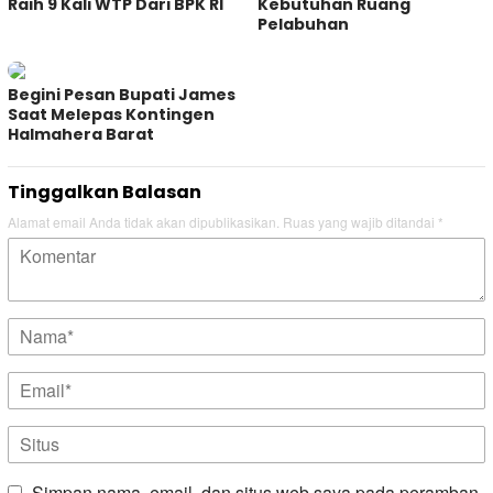
Raih 9 Kali WTP Dari BPK RI
Kebutuhan Ruang
Pelabuhan
Begini Pesan Bupati James
Saat Melepas Kontingen
Halmahera Barat
Tinggalkan Balasan
Alamat email Anda tidak akan dipublikasikan.
Ruas yang wajib ditandai
*
Simpan nama, email, dan situs web saya pada peramban