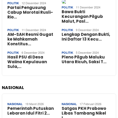
12 Desember 2024
POLITIK
Partai Pengusung
11 Desember 2024
POLITIK
Bawa Bukti
Cabup Morotai Rusli-
Kecurangan Pilgub
Rio…
Malut, Pasl…
11 Desember 2024
9 Desember 2024
POLITIK
POLITIK
AM-SAH Resmi Gugat
Lengkap Dengan Bukti,
ke Mahkamah
Ini Daftar 13 Kecu…
Konstitus…
6 Desember 2024
5 Desember 2024
POLITIK
POLITIK
Hasil PSU di Desa
Pleno Pilgub Maluku
Waiina Kepulauan
Utara Ricuh, Saksi T…
Sula,…
NASIONAL
19 Maret 2026
17 Februari 2026
NASIONAL
NASIONAL
Pemerintah Putuskan
Satgas PKH Prabowo
Lebaran Idul Fitri 2…
Libas Tambang Nikel
I…