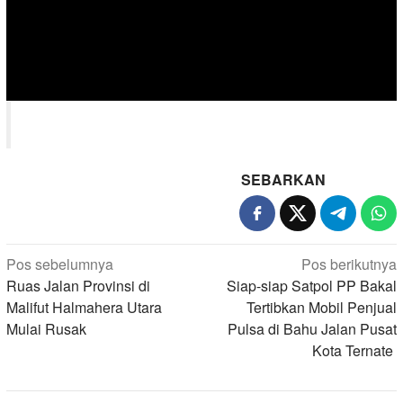
SEBARKAN
Navigasi
Pos sebelumnya
Pos berikutnya
pos
Ruas Jalan Provinsi di
Siap-siap Satpol PP Bakal
Malifut Halmahera Utara
Tertibkan Mobil Penjual
Mulai Rusak
Pulsa di Bahu Jalan Pusat
Kota Ternate