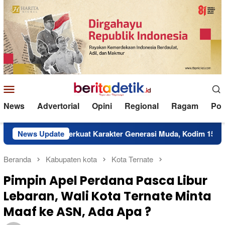
Loncat
ke
konten
Menu
Mobile
News
Advertorial
Opini
Regional
Ragam
Poli
News Update
Perkuat Karakter Generasi Muda, Kodim 1514/Morotai Gel
Beranda
Kabupaten kota
Kota Ternate
Pimpin Apel Perdana Pasca Libur
Lebaran, Wali Kota Ternate Minta
Maaf ke ASN, Ada Apa ?