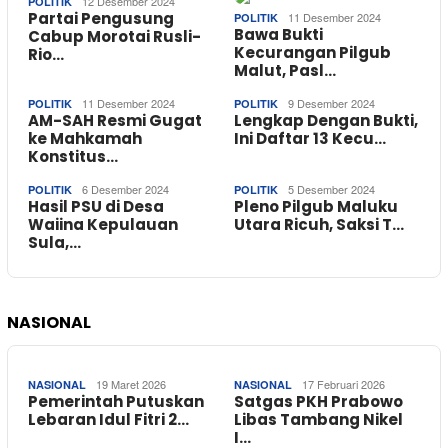
12 Desember 2024
POLITIK
Partai Pengusung
11 Desember 2024
POLITIK
Bawa Bukti
Cabup Morotai Rusli-
Kecurangan Pilgub
Rio…
Malut, Pasl…
11 Desember 2024
9 Desember 2024
POLITIK
POLITIK
AM-SAH Resmi Gugat
Lengkap Dengan Bukti,
ke Mahkamah
Ini Daftar 13 Kecu…
Konstitus…
6 Desember 2024
5 Desember 2024
POLITIK
POLITIK
Hasil PSU di Desa
Pleno Pilgub Maluku
Waiina Kepulauan
Utara Ricuh, Saksi T…
Sula,…
NASIONAL
19 Maret 2026
17 Februari 2026
NASIONAL
NASIONAL
Pemerintah Putuskan
Satgas PKH Prabowo
Lebaran Idul Fitri 2…
Libas Tambang Nikel
I…