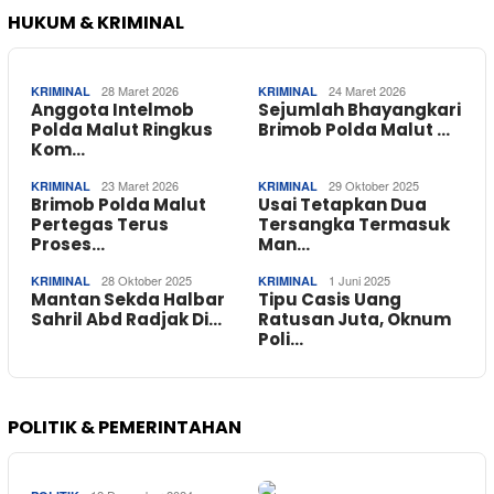
HUKUM & KRIMINAL
28 Maret 2026
24 Maret 2026
KRIMINAL
KRIMINAL
Anggota Intelmob
Sejumlah Bhayangkari
Polda Malut Ringkus
Brimob Polda Malut …
Kom…
23 Maret 2026
29 Oktober 2025
KRIMINAL
KRIMINAL
Brimob Polda Malut
Usai Tetapkan Dua
Pertegas Terus
Tersangka Termasuk
Proses…
Man…
28 Oktober 2025
1 Juni 2025
KRIMINAL
KRIMINAL
Mantan Sekda Halbar
Tipu Casis Uang
Sahril Abd Radjak Di…
Ratusan Juta, Oknum
Poli…
POLITIK & PEMERINTAHAN