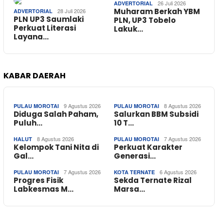
26 Juli 2026
ADVERTORIAL
Muharam Berkah YBM
28 Juli 2026
ADVERTORIAL
PLN UP3 Saumlaki
PLN, UP3 Tobelo
Perkuat Literasi
Lakuk…
Layana…
KABAR DAERAH
9 Agustus 2026
8 Agustus 2026
PULAU MOROTAI
PULAU MOROTAI
Diduga Salah Paham,
Salurkan BBM Subsidi
Puluh…
10 T…
8 Agustus 2026
7 Agustus 2026
HALUT
PULAU MOROTAI
Kelompok Tani Nita di
Perkuat Karakter
Gal…
Generasi…
7 Agustus 2026
6 Agustus 2026
PULAU MOROTAI
KOTA TERNATE
Progres Fisik
Sekda Ternate Rizal
Labkesmas M…
Marsa…