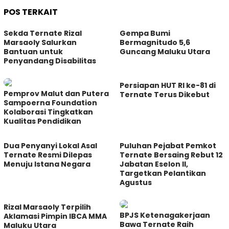
POS TERKAIT
Sekda Ternate Rizal
Gempa Bumi
Marsaoly Salurkan
Bermagnitudo 5,6
Bantuan untuk
Guncang Maluku Utara
Penyandang Disabilitas
Persiapan HUT RI ke-81 di
Pemprov Malut dan Putera
Ternate Terus Dikebut
Sampoerna Foundation
Kolaborasi Tingkatkan
Kualitas Pendidikan
Dua Penyanyi Lokal Asal
Puluhan Pejabat Pemkot
Ternate Resmi Dilepas
Ternate Bersaing Rebut 12
Menuju Istana Negara
Jabatan Eselon II,
Targetkan Pelantikan
Agustus
Rizal Marsaoly Terpilih
BPJS Ketenagakerjaan
Aklamasi Pimpin IBCA MMA
Bawa Ternate Raih
Maluku Utara