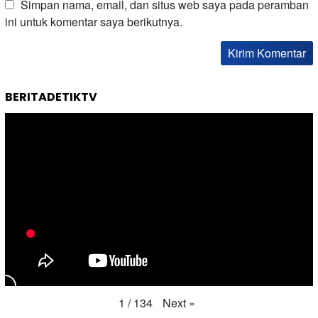
Simpan nama, email, dan situs web saya pada peramban
ini untuk komentar saya berikutnya.
BERITADETIKTV
Next
»
1
/
134