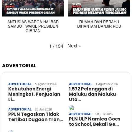
ANTUSIAS WARGA HALBAR
RUMAH DAN PERAHU
SAMBUT WAKIL PRESIDEN
DIHANTAM BANJIR ROB
GIBRAN
Next
»
1
/
134
ADVERTORIAL
5 Agustus 2026
1 Agustus 2026
ADVERTORIAL
ADVERTORIAL
Kebutuhan Energi
1.572 Pelanggan di
Meningkat, Penjualan
Maluku dan Maluku
Li…
Uta…
28 Juli 2026
ADVERTORIAL
PPLN Tegaskan Tidak
28 Juli 2026
ADVERTORIAL
PLN ULP Namlea Goes
Terlibat Dugaan Tran…
to School, Bekali Ge…