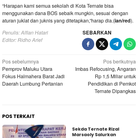
“Harapan kami semua sekolah di Kota Ternate bisa
menggunakan dana BOS sebaik mungkin, sesuai dengan
aturan juklat dan juknis yang ditetapkan,”harap dia.(
ian/red
).
Penulis: Alfian Hatari
SEBARKAN
Editor: Ridho Arief
Navigasi
Pos sebelumnya
Pos berikutnya
pos
Pemprov Maluku Utara
Imbas Refocusing, Angaran
Fokus Halmahera Barat Jadi
Rp 1,5 Miliar untuk
Daerah Lumbung Pertanian
Pendidikan di Pemkot
Ternate Dipangkas
POS TERKAIT
Sekda Ternate Rizal
Marsaoly Salurkan