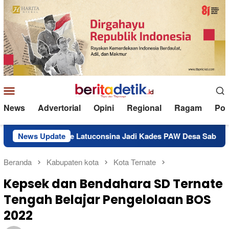
Loncat
ke
konten
Menu
Mobile
News
Advertorial
Opini
Regional
Ragam
Poli
sid Side Latuconsina Jadi Kades PAW Desa Sabala
News Update
Resmi
Beranda
Kabupaten kota
Kota Ternate
Kepsek dan Bendahara SD Ternate
Tengah Belajar Pengelolaan BOS
2022