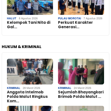
8 Agustus 2026
7 Agustus 2026
HALUT
PULAU MOROTAI
Kelompok Tani Nita di
Perkuat Karakter
Gal…
Generasi…
HUKUM & KRIMINAL
28 Maret 2026
24 Maret 2026
KRIMINAL
KRIMINAL
Anggota Intelmob
Sejumlah Bhayangkari
Polda Malut Ringkus
Brimob Polda Malut …
Kom…