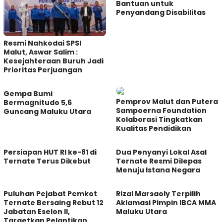
Bantuan untuk
Penyandang Disabilitas
Resmi Nahkodai SPSI
Malut, Aswar Salim :
Kesejahteraan Buruh Jadi
Prioritas Perjuangan
Gempa Bumi
Pemprov Malut dan Putera
Bermagnitudo 5,6
Sampoerna Foundation
Guncang Maluku Utara
Kolaborasi Tingkatkan
Kualitas Pendidikan
Persiapan HUT RI ke-81 di
Dua Penyanyi Lokal Asal
Ternate Terus Dikebut
Ternate Resmi Dilepas
Menuju Istana Negara
Puluhan Pejabat Pemkot
Rizal Marsaoly Terpilih
Ternate Bersaing Rebut 12
Aklamasi Pimpin IBCA MMA
Jabatan Eselon II,
Maluku Utara
Targetkan Pelantikan