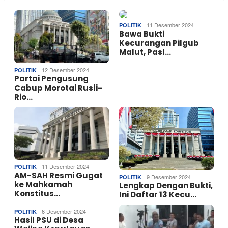
11 Desember 2024
POLITIK
Bawa Bukti
Kecurangan Pilgub
Malut, Pasl…
12 Desember 2024
POLITIK
Partai Pengusung
Cabup Morotai Rusli-
Rio…
11 Desember 2024
POLITIK
AM-SAH Resmi Gugat
9 Desember 2024
POLITIK
ke Mahkamah
Lengkap Dengan Bukti,
Konstitus…
Ini Daftar 13 Kecu…
6 Desember 2024
POLITIK
Hasil PSU di Desa