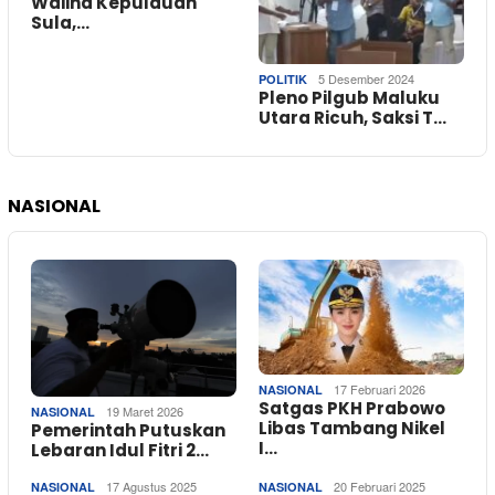
Waiina Kepulauan
Sula,…
5 Desember 2024
POLITIK
Pleno Pilgub Maluku
Utara Ricuh, Saksi T…
NASIONAL
17 Februari 2026
NASIONAL
Satgas PKH Prabowo
19 Maret 2026
NASIONAL
Libas Tambang Nikel
Pemerintah Putuskan
I…
Lebaran Idul Fitri 2…
17 Agustus 2025
20 Februari 2025
NASIONAL
NASIONAL