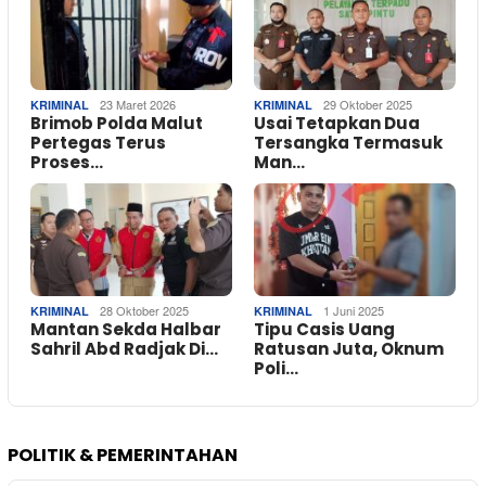
23 Maret 2026
29 Oktober 2025
KRIMINAL
KRIMINAL
Brimob Polda Malut
Usai Tetapkan Dua
Pertegas Terus
Tersangka Termasuk
Proses…
Man…
28 Oktober 2025
1 Juni 2025
KRIMINAL
KRIMINAL
Mantan Sekda Halbar
Tipu Casis Uang
Sahril Abd Radjak Di…
Ratusan Juta, Oknum
Poli…
POLITIK & PEMERINTAHAN