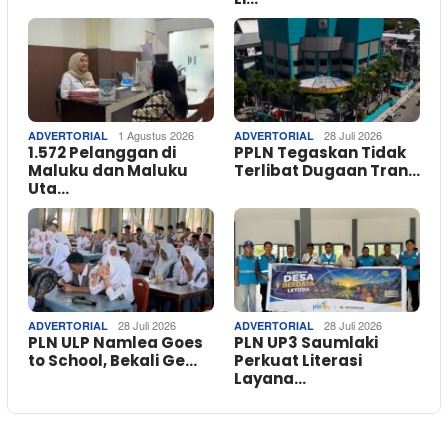
1 Agustus 2026
28 Juli 2026
ADVERTORIAL
ADVERTORIAL
1.572 Pelanggan di
PPLN Tegaskan Tidak
Maluku dan Maluku
Terlibat Dugaan Tran…
Uta…
28 Juli 2026
28 Juli 2026
ADVERTORIAL
ADVERTORIAL
PLN ULP Namlea Goes
PLN UP3 Saumlaki
to School, Bekali Ge…
Perkuat Literasi
Layana…