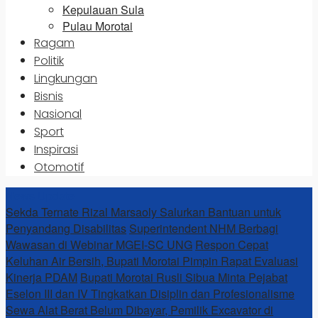
Kepulauan Sula
Pulau Morotai
Ragam
Politik
Lingkungan
Bisnis
Nasional
Sport
Inspirasi
Otomotif
News Update
Sekda Ternate Rizal Marsaoly Salurkan Bantuan untuk
Penyandang Disabilitas
Superintendent NHM Berbagi
Wawasan di Webinar MGEI-SC UNG
Respon Cepat
Keluhan Air Bersih, Bupati Morotai Pimpin Rapat Evaluasi
Kinerja PDAM
Bupati Morotai Rusli Sibua Minta Pejabat
Eselon III dan IV Tingkatkan Disiplin dan Profesionalisme
Sewa Alat Berat Belum Dibayar, Pemilik Excavator di