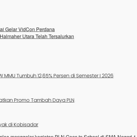
tai Gelar VidCon Perdana
almaher Utara Telah Tersalurkan
UIW MMU Tumbuh 12,65% Persen di Semester I 2026
faatkan Promo Tambah Daya PLN
yak di Kobisadar