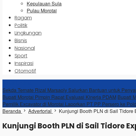
Kepulauan Sula
Pulau Morotai
Ragam
Politik
Lingkungan
Bisnis
Nasional
Sport
Inspirasi
Otomotif
News Update
Sekda Ternate Rizal Marsaoly Salurkan Bantuan untuk Penya
Bupati Morotai Pimpin Rapat Evaluasi Kinerja PDAM
Bupati M
Pemilik Excavator di Morotai Laporkan PT PP Persero ke Pol
Beranda
Advertorial
Kunjungi Booth PLN di Sail Tidore
Kunjungi Booth PLN di Sail Tidore 