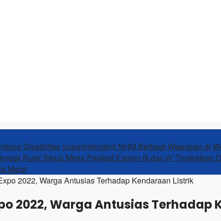
ndang Disabilitas
Superintendent NHM Berbagi Wawasan di 
orotai Rusli Sibua Minta Pejabat Eselon III dan IV Tingkatkan 
da Malut
 Expo 2022, Warga Antusias Terhadap Kendaraan Listrik
Expo 2022, Warga Antusias Terhadap 