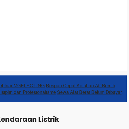
Webinar MGEI-SC UNG
Respon Cepat Keluhan Air Bersih,
Disiplin dan Profesionalisme
Sewa Alat Berat Belum Dibayar,
Kendaraan Listrik