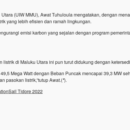
Utara (UIW MMU), Awat Tuhuloula mengatakan, dengan menampil
rik yang lebih efisien dan ramah lingkungan.
engurangi emisi karbon yang sejalan dengan program pemerinta
strik di Maluku Utara ini pun turut didukung dengan ketersedi
ampu 49,5 Mega Watt dengan Beban Puncak mencapai 39,3 MW s
an pasokan listrik,”tutup Awat.(
*
).
tion
Sail Tidore 2022