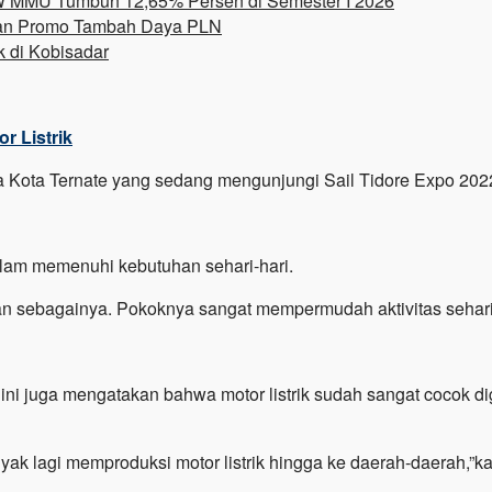
IW MMU Tumbuh 12,65% Persen di Semester I 2026
tkan Promo Tambah Daya PLN
 di Kobisadar
r Listrik
a Kota Ternate yang sedang mengunjungi Sail Tidore Expo 202
lam memenuhi kebutuhan sehari-hari.
oli dan sebagainya. Pokoknya sangat mempermudah aktivitas sehari
ini juga mengatakan bahwa motor listrik sudah sangat cocok d
yak lagi memproduksi motor listrik hingga ke daerah-daerah,”k