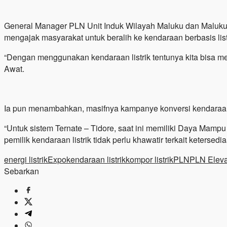
General Manager PLN Unit Induk Wilayah Maluku dan Maluku 
mengajak masyarakat untuk beralih ke kendaraan berbasis list
“Dengan menggunakan kendaraan listrik tentunya kita bisa m
Awat.
Ia pun menambahkan, masifnya kampanye konversi kendaraan li
“Untuk sistem Ternate – Tidore, saat ini memiliki Daya M
pemilik kendaraan listrik tidak perlu khawatir terkait ketersedia
energi listrik
Expo
kendaraan listrik
kompor listrik
PLN
PLN Eleva
Sebarkan