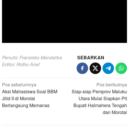
Penulis: Fransisko Mandalika
SEBARKAN
Editor: Ridho Arief
Navigasi
Pos sebelumnya
Pos berikutnya
pos
Aksi Mahasiswa Soal BBM
Siap-siap Pemprov Maluku
Jilid II di Morotai
Utara Mulai Siapkan Plt
Berlangsung Memanas
Bupati Halmahera Tengah
dan Morotai