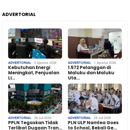
ADVERTORIAL
5 Agustus 2026
1 Agustus 2026
ADVERTORIAL
ADVERTORIAL
Kebutuhan Energi
1.572 Pelanggan di
Meningkat, Penjualan
Maluku dan Maluku
Li…
Uta…
28 Juli 2026
28 Juli 2026
ADVERTORIAL
ADVERTORIAL
PPLN Tegaskan Tidak
PLN ULP Namlea Goes
Terlibat Dugaan Tran…
to School, Bekali Ge…