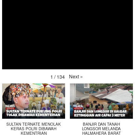
Next
»
1
/
134
SULTAN TERNATE MENOLAK
BANJIR DAN TANAH
KERAS POLRI DIBAWAH
LONGSOR MELANDA
KEMENTRIAN
HALMAHERA BARAT