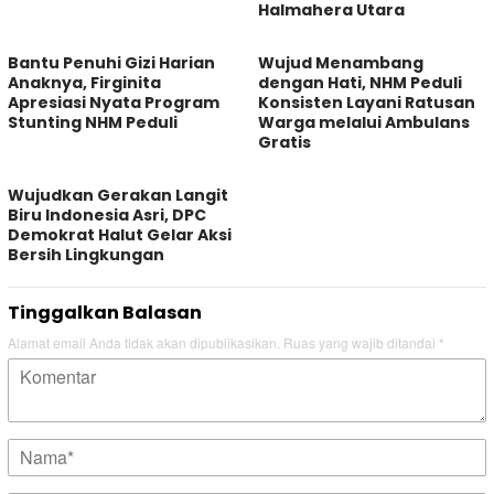
Halmahera Utara
Bantu Penuhi Gizi Harian
Wujud Menambang
Anaknya, Firginita
dengan Hati, NHM Peduli
Apresiasi Nyata Program
Konsisten Layani Ratusan
Stunting NHM Peduli
Warga melalui Ambulans
Gratis
Wujudkan Gerakan Langit
Biru Indonesia Asri, DPC
Demokrat Halut Gelar Aksi
Bersih Lingkungan
Tinggalkan Balasan
Alamat email Anda tidak akan dipublikasikan.
Ruas yang wajib ditandai
*