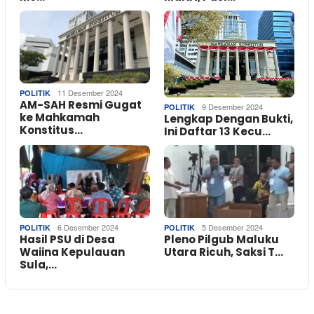
11 Desember 2024
POLITIK
AM-SAH Resmi Gugat
9 Desember 2024
POLITIK
ke Mahkamah
Lengkap Dengan Bukti,
Konstitus…
Ini Daftar 13 Kecu…
6 Desember 2024
5 Desember 2024
POLITIK
POLITIK
Hasil PSU di Desa
Pleno Pilgub Maluku
Waiina Kepulauan
Utara Ricuh, Saksi T…
Sula,…