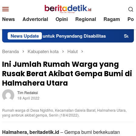
Loncat
Menu
ke
Mobile
konten
News
Advertorial
Opini
Regional
Ragam
Poli
uan untuk Penyandang Disabilitas
News Update
Superintendent NHM 
Beranda
Kabupaten kota
Halut
Ini Jumlah Rumah Warga yang
Rusak Berat Akibat Gempa Bumi di
Halmahera Utara
Tim Redaksi
18 April 2022
Rumah warga di Desa Ngidiho, Kecamatan Galela Barat, Halmahera Utara,
yang ambruk akibat gempa, Senin (18/4/2022).
Halmahera, beritadetik.id
– Gempa bumi berkekuatan