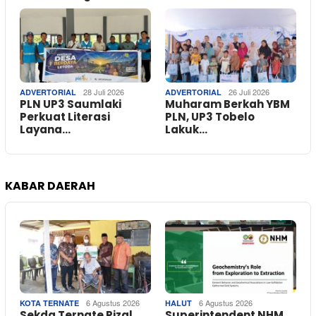
28 Juli 2026
26 Juli 2026
ADVERTORIAL
ADVERTORIAL
PLN UP3 Saumlaki
Muharam Berkah YBM
Perkuat Literasi
PLN, UP3 Tobelo
Layana…
Lakuk…
KABAR DAERAH
6 Agustus 2026
6 Agustus 2026
KOTA TERNATE
HALUT
Sekda Ternate Rizal
Superintendent NHM