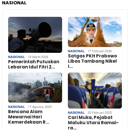
NASIONAL
17 Februari 2026
NASIONAL
Satgas PKH Prabowo
19 Maret 2026
NASIONAL
Libas Tambang Nikel
Pemerintah Putuskan
I…
Lebaran Idul Fitri 2…
17 Agustus 2025
NASIONAL
Bencana Alam
20 Februari 2025
NASIONAL
Mewarnai Hari
Cari Muka, Pejabat
Kemerdekaan R…
Maluku Utara Ramai-
ra…