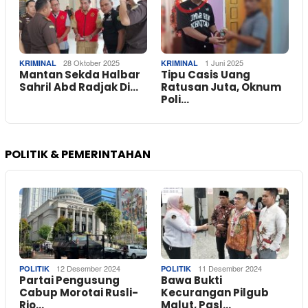
28 Oktober 2025
1 Juni 2025
KRIMINAL
KRIMINAL
Mantan Sekda Halbar
Tipu Casis Uang
Sahril Abd Radjak Di…
Ratusan Juta, Oknum
Poli…
POLITIK & PEMERINTAHAN
12 Desember 2024
11 Desember 2024
POLITIK
POLITIK
Partai Pengusung
Bawa Bukti
Cabup Morotai Rusli-
Kecurangan Pilgub
Rio…
Malut, Pasl…