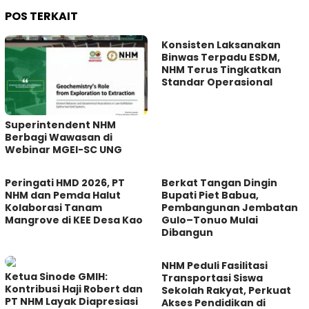
POS TERKAIT
Konsisten Laksanakan
Binwas Terpadu ESDM,
NHM Terus Tingkatkan
Standar Operasional
Superintendent NHM
Berbagi Wawasan di
Webinar MGEI-SC UNG
Peringati HMD 2026, PT
Berkat Tangan Dingin
NHM dan Pemda Halut
Bupati Piet Babua,
Kolaborasi Tanam
Pembangunan Jembatan
Mangrove di KEE Desa Kao
Gulo–Tonuo Mulai
Dibangun
NHM Peduli Fasilitasi
Ketua Sinode GMIH:
Transportasi Siswa
Kontribusi Haji Robert dan
Sekolah Rakyat, Perkuat
PT NHM Layak Diapresiasi
Akses Pendidikan di