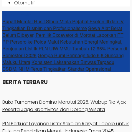
Otomotif
News Update
Bupati Morotai Rusli Sibua Minta Pejabat Eselon III dan IV
Tingkatkan Disiplin dan Profesionalisme
Sewa Alat Berat
Belum Dibayar, Pemilik Excavator di Morotai Laporkan PT
PP Persero ke Polda Malut
Kebutuhan Energi Meningkat,
Penjualan Listrik PLN UIW MMU Tumbuh 12,65% Persen di
Semester I 2026
Gempa Bumi Bermagnitudo 5,6 Guncang
Maluku Utara
Konsisten Laksanakan Binwas Terpadu
ESDM, NHM Terus Tingkatkan Standar Operasional
BERITA TERBARU
Buka Turnamen Domino Morotai 2026, Wabup Rio Ajak
Peserta Jaga Sportivitas dan Dorong Wisata
PLN Perkuat Layanan Listrik Sekolah Rakyat Tobelo untuk
Dukung Pendidikan Menuju Indonesia Emas 2045