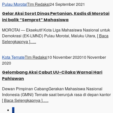
Pulau Morotai
Tim Redaksi
24 September 2021
Gelar Aksi Sorot Dinas Pertanian, Kadis di Morotai
ini balik “Semprot” Mahasiswa
MOROTAI — Eksekutif Kota Liga Mahasiswa Nasional untuk
Demokrasi (EK-LMND) Pulau Morotai, Maluku Utara,
[ Baca
Selengkapnya ]…..
Kota Ternate
Tim Redaksi
10 November 2020
10 November
2020
Gelombang Aksi Cabut UU-Cilaka Warnai Hari
Pahlawan
Dewan Pimpinan CabangGerakan Mahasiswa Nasional
Indonesia (GMNI) Ternate saat berunjuk rasa di depan kantor
[ Baca Selengkapnya ]…..
«