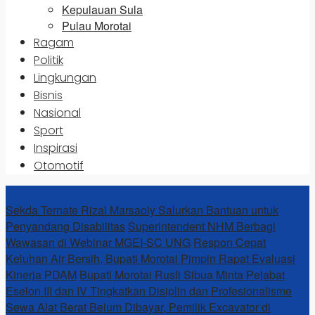
Kepulauan Sula
Pulau Morotai
Ragam
Politik
Lingkungan
Bisnis
Nasional
Sport
Inspirasi
Otomotif
News Update
Sekda Ternate Rizal Marsaoly Salurkan Bantuan untuk
Penyandang Disabilitas
Superintendent NHM Berbagi
Wawasan di Webinar MGEI-SC UNG
Respon Cepat
Keluhan Air Bersih, Bupati Morotai Pimpin Rapat Evaluasi
Kinerja PDAM
Bupati Morotai Rusli Sibua Minta Pejabat
Eselon III dan IV Tingkatkan Disiplin dan Profesionalisme
Sewa Alat Berat Belum Dibayar, Pemilik Excavator di