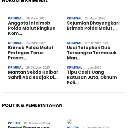
HUKUM & KRIMINAL
28 Maret 2026
24 Maret 2026
KRIMINAL
KRIMINAL
Anggota Intelmob
Sejumlah Bhayangkari
Polda Malut Ringkus
Brimob Polda Malut …
Kom…
23 Maret 2026
29 Oktober 2025
KRIMINAL
KRIMINAL
Brimob Polda Malut
Usai Tetapkan Dua
Pertegas Terus
Tersangka Termasuk
Proses…
Man…
28 Oktober 2025
1 Juni 2025
KRIMINAL
KRIMINAL
Mantan Sekda Halbar
Tipu Casis Uang
Sahril Abd Radjak Di…
Ratusan Juta, Oknum
Poli…
POLITIK & PEMERINTAHAN
12 Desember 2024
POLITIK
Partai Pengusung
11 Desember 2024
POLITIK