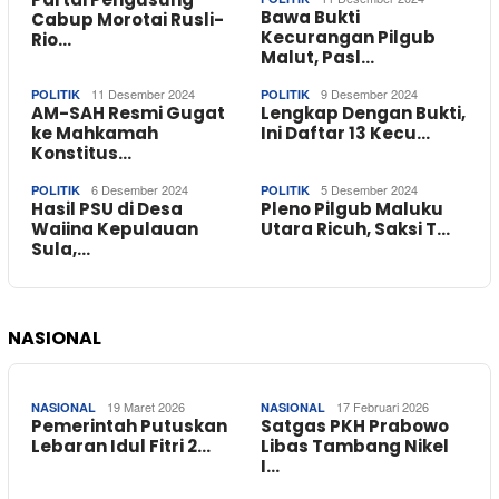
Bawa Bukti
Cabup Morotai Rusli-
Kecurangan Pilgub
Rio…
Malut, Pasl…
11 Desember 2024
9 Desember 2024
POLITIK
POLITIK
AM-SAH Resmi Gugat
Lengkap Dengan Bukti,
ke Mahkamah
Ini Daftar 13 Kecu…
Konstitus…
6 Desember 2024
5 Desember 2024
POLITIK
POLITIK
Hasil PSU di Desa
Pleno Pilgub Maluku
Waiina Kepulauan
Utara Ricuh, Saksi T…
Sula,…
NASIONAL
19 Maret 2026
17 Februari 2026
NASIONAL
NASIONAL
Pemerintah Putuskan
Satgas PKH Prabowo
Lebaran Idul Fitri 2…
Libas Tambang Nikel
I…