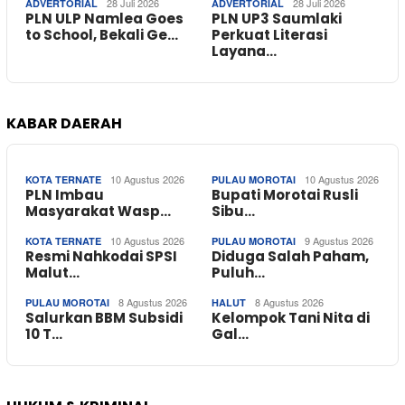
28 Juli 2026
28 Juli 2026
ADVERTORIAL
ADVERTORIAL
PLN ULP Namlea Goes
PLN UP3 Saumlaki
to School, Bekali Ge…
Perkuat Literasi
Layana…
KABAR DAERAH
10 Agustus 2026
10 Agustus 2026
KOTA TERNATE
PULAU MOROTAI
PLN Imbau
Bupati Morotai Rusli
Masyarakat Wasp…
Sibu…
10 Agustus 2026
9 Agustus 2026
KOTA TERNATE
PULAU MOROTAI
Resmi Nahkodai SPSI
Diduga Salah Paham,
Malut…
Puluh…
8 Agustus 2026
8 Agustus 2026
PULAU MOROTAI
HALUT
Salurkan BBM Subsidi
Kelompok Tani Nita di
10 T…
Gal…