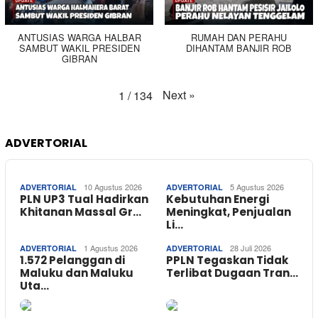
ANTUSIAS WARGA HALBAR
RUMAH DAN PERAHU
SAMBUT WAKIL PRESIDEN
DIHANTAM BANJIR ROB
GIBRAN
Next
»
1
/
134
ADVERTORIAL
10 Agustus 2026
5 Agustus 2026
ADVERTORIAL
ADVERTORIAL
PLN UP3 Tual Hadirkan
Kebutuhan Energi
Khitanan Massal Gr…
Meningkat, Penjualan
Li…
1 Agustus 2026
28 Juli 2026
ADVERTORIAL
ADVERTORIAL
1.572 Pelanggan di
PPLN Tegaskan Tidak
Maluku dan Maluku
Terlibat Dugaan Tran…
Uta…