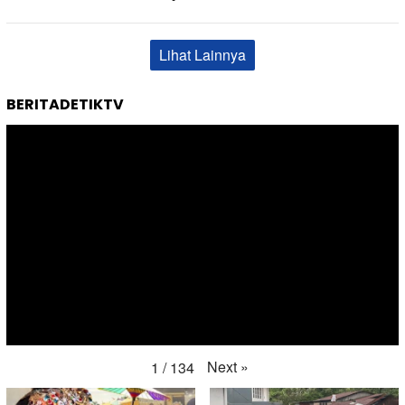
Lihat Lainnya
BERITADETIKTV
Next
»
1
/
134