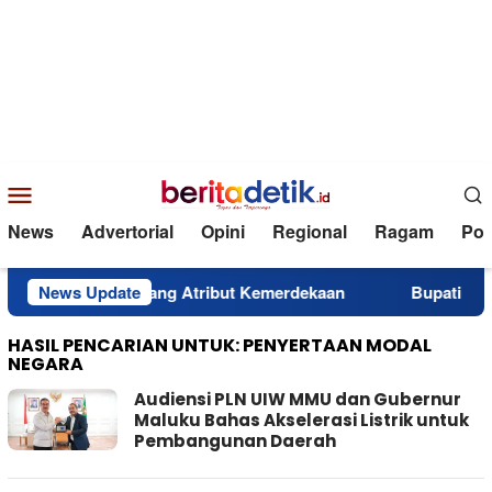
Loncat
ke
konten
Menu
Mobile
News
Advertorial
Opini
Regional
Ragam
Poli
k Saat Memasang Atribut Kemerdekaan
News Update
Bupati Morotai R
HASIL PENCARIAN UNTUK: PENYERTAAN MODAL
NEGARA
Audiensi PLN UIW MMU dan Gubernur
Maluku Bahas Akselerasi Listrik untuk
Pembangunan Daerah